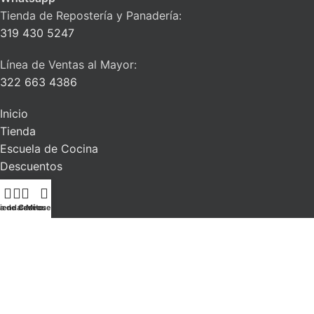
Tienda de Repostería y Panadería:
319 430 5247
Línea de Ventas al Mayor:
322 663 4386
Inicio
Tienda
Escuela de Cocina
Descuentos
Blog
Contacto
ta de deseos
ienda
Carrito
Mi cuenta
La Alacena del Chef
| Todos los derechos reservados. 2026