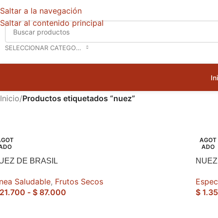
Saltar a la navegación
Saltar al contenido principal
SELECCIONAR CATEGORÍA
In
Inicio
/
Productos etiquetados “nuez”
AGOT
AGOT
ADO
ADO
UEZ DE BRASIL
NUEZ
ínea Saludable
,
Frutos Secos
Espec
21.700
-
$
87.000
$
1.3