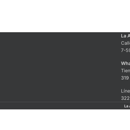
La 
Cal
7-5
Wha
Tie
319
Lín
322
La 