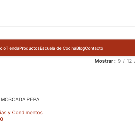
icio
Tienda
Productos
Escuela de Cocina
Blog
Contacto
Mostrar
9
12
 MOSCADA PEPA
ias y Condimentos
50