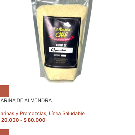
HARINA DE ALMENDRA
arinas y Premezclas
,
Línea Saludable
20.000
-
$
80.000