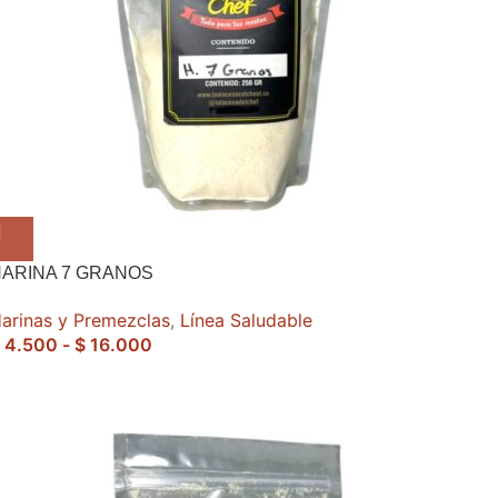
ARINA 7 GRANOS
arinas y Premezclas
,
Línea Saludable
4.500
-
$
16.000