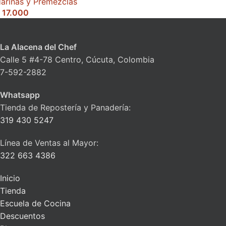
arinas y Premezclas
17.000
La Alacena del Chef
Calle 5 #4-78 Centro, Cúcuta, Colombia
7-592-2882
Whatsapp
Tienda de Repostería y Panadería:
319 430 5247
Línea de Ventas al Mayor:
322 663 4386
Inicio
Tienda
Escuela de Cocina
Descuentos