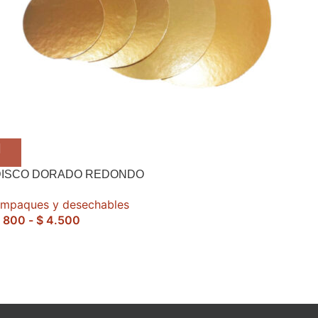
DISCO DORADO REDONDO
mpaques y desechables
800
-
$
4.500