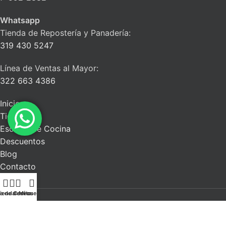
Whatsapp
Tienda de Repostería y Panadería:
319 430 5247
Línea de Ventas al Mayor:
322 663 4386
Inicio
Tienda
Escuela de Cocina
Descuentos
Blog
Contacto
ta de deseos
ienda
Carrito
Mi cuenta