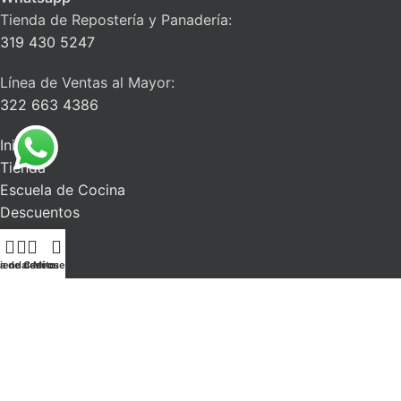
Tienda de Repostería y Panadería:
319 430 5247
Línea de Ventas al Mayor:
322 663 4386
Inicio
Tienda
Escuela de Cocina
Descuentos
Blog
Contacto
ta de deseos
ienda
Carrito
Mi cuenta
La Alacena del Chef
| Todos los derechos reservados. 2026