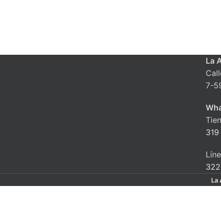
La 
Cal
7-5
Wha
Tie
319
Lín
322
La 