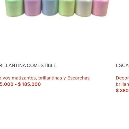
RILLANTINA COMESTIBLE
ESCA
olvos matizantes, brillantinas y Escarchas
Decor
5.000
-
$
185.000
brilla
$
380