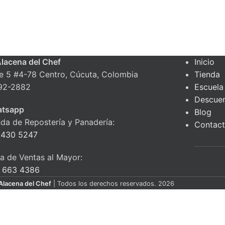
Alacena del Chef
Inicio
le 5 #4-78 Centro, Cúcuta, Colombia
Tienda
92-2882
Escuela
Descue
tsapp
Blog
nda de Repostería y Panadería:
Contac
 430 5247
ea de Ventas al Mayor:
 663 4386
Alacena del Chef
| Todos los derechos reservados. 2026