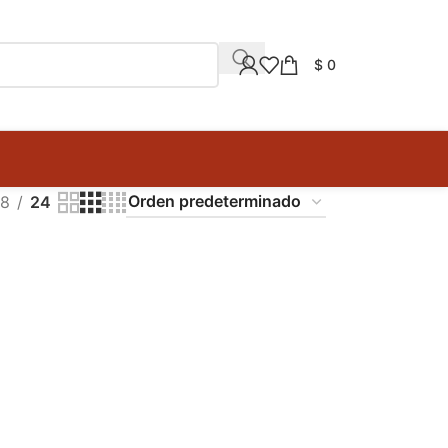
$
0
18
24