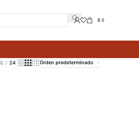
$
0
18
24