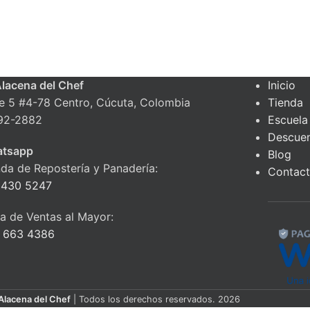
Alacena del Chef
Inicio
le 5 #4-78 Centro, Cúcuta, Colombia
Tienda
92-2882
Escuela
Descue
tsapp
Blog
nda de Repostería y Panadería:
Contac
 430 5247
ea de Ventas al Mayor:
 663 4386
Alacena del Chef
| Todos los derechos reservados. 2026