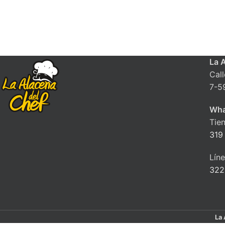
La 
Cal
7-5
Wha
Tie
319
Lín
322
La 