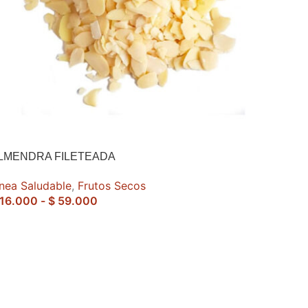
LMENDRA FILETEADA
ínea Saludable
,
Frutos Secos
16.000
-
$
59.000