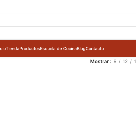
icio
Tienda
Productos
Escuela de Cocina
Blog
Contacto
Mostrar
9
12