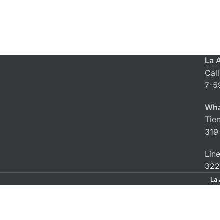
La 
Cal
7-5
Wha
Tie
319
Lín
322
La 