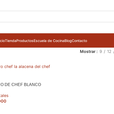
icio
Tienda
Productos
Escuela de Cocina
Blog
Contacto
Mostrar
9
12
O DE CHEF BLANCO
tales
000