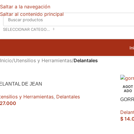
Saltar a la navegación
Saltar al contenido principal
SELECCIONAR CATEGORÍA
In
Inicio
/
Utensilios y Herramientas
/
Delantales
ELANTAL DE JEAN
AGOT
ADO
tensilios y Herramientas
,
Delantales
GORR
27.000
Delan
$
14.