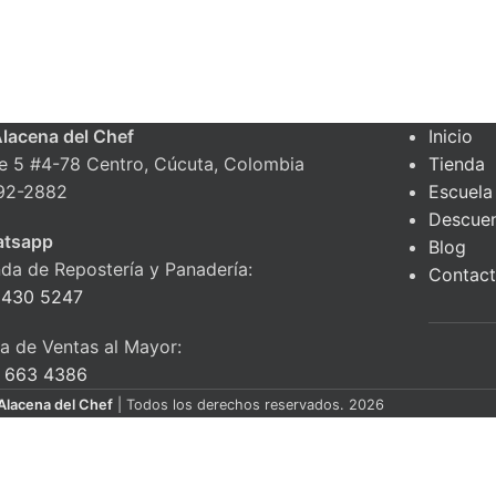
Alacena del Chef
Inicio
le 5 #4-78 Centro, Cúcuta, Colombia
Tienda
92-2882
Escuela
Descue
tsapp
Blog
nda de Repostería y Panadería:
Contac
 430 5247
ea de Ventas al Mayor:
 663 4386
Alacena del Chef
| Todos los derechos reservados. 2026